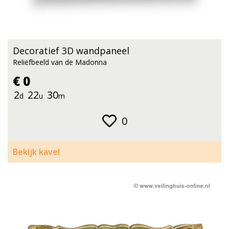
Decoratief 3D wandpaneel
Reliëfbeeld van de Madonna
€ 0
2
22
30
d
u
m
0
Bekijk kavel