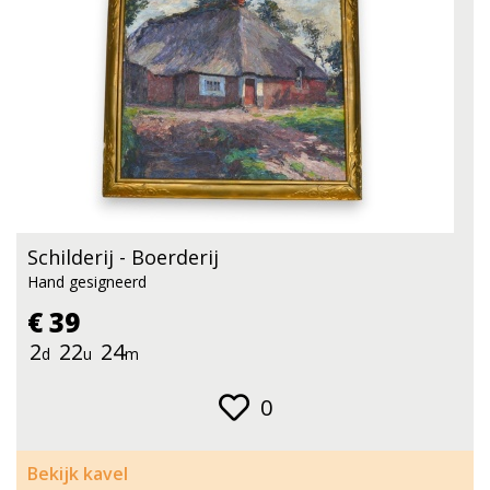
Schilderij - Boerderij
Hand gesigneerd
€ 39
2
22
24
d
u
m
0
Bekijk kavel