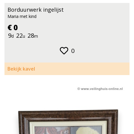
Borduurwerk ingelijst
Maria met kind
€ 0
9
22
28
d
u
m
0
Bekijk kavel