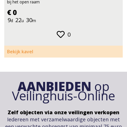
bij het open raam
€ 0
9
22
30
d
u
m
0
Bekijk kavel
AANBIEDEN
op
Veilinghuis-Online
Zelf objecten via onze veilingen verkopen
Iedereen met verzamelwaardige objecten met
een verwachte opbrengst van minimaal 75 euro