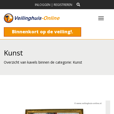
INLOGGEN
|
REGISTREREN
Toggl
navig
Binnenkort op de veiling!.
Kunst
Overzicht van kavels binnen de categorie: Kunst