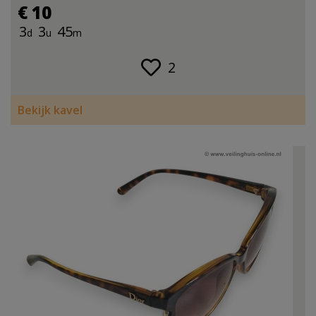
€ 10
3
3
45
d
u
m
2
Bekijk kavel