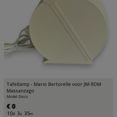
Tafellamp - Mario Bertorelle voor JM-RDM
Massanzago
Model Disco
€ 0
10
3
35
d
u
m