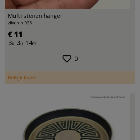
Multi stenen hanger
zilveren 925
€ 11
3
3
14
d
u
m
0
Bekijk kavel