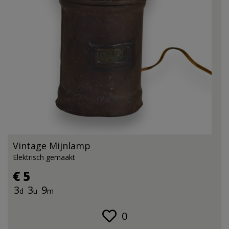
Vintage Mijnlamp
Elektrisch gemaakt
€ 5
3
3
9
d
u
m
0