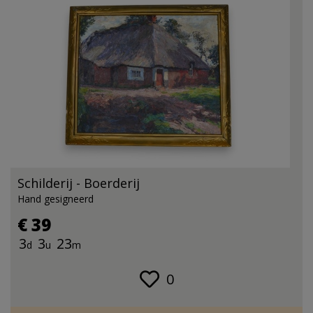
Schilderij - Boerderij
Hand gesigneerd
€ 39
3
3
23
d
u
m
0