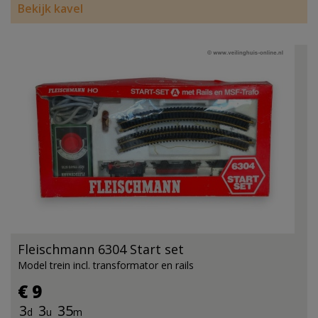
Bekijk kavel
Fleischmann 6304 Start set
Model trein incl. transformator en rails
€ 9
3
3
35
d
u
m