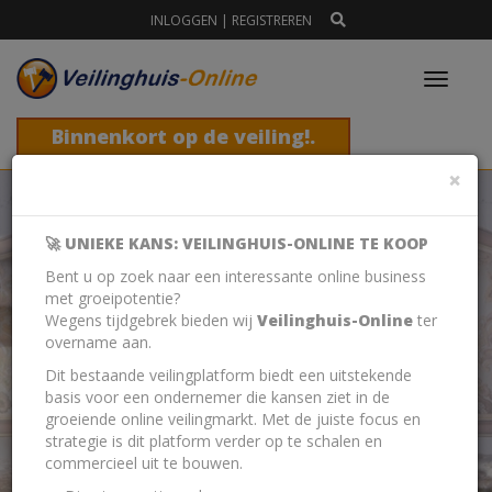
INLOGGEN
|
REGISTREREN
Toggl
navig
Binnenkort op de veiling!.
Sl
×
🚀 UNIEKE KANS: VEILINGHUIS-ONLINE TE KOOP
Bent u op zoek naar een interessante online business
met groeipotentie?
Wegens tijdgebrek bieden wij
Veilinghuis-Online
ter
BIEDEN
BIEDEN
BIEDEN
BIEDEN
BIEDEN
overname aan.
Dit bestaande veilingplatform biedt een uitstekende
ÉN
ÉN
ÉN
ÉN
ÉN
basis voor een ondernemer die kansen ziet in de
groeiende online veilingmarkt. Met de juiste focus en
strategie is dit platform verder op te schalen en
AANBIEDEN
AANBIEDEN
AANBIEDEN
AANBIEDEN
AANBIEDEN
commercieel uit te bouwen.