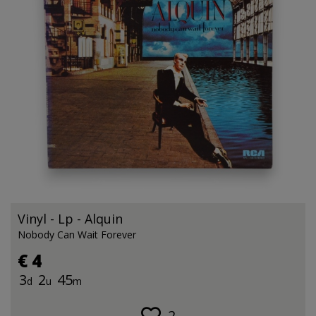
Vinyl - Lp - Alquin
Nobody Can Wait Forever
€ 4
3
2
45
d
u
m
2