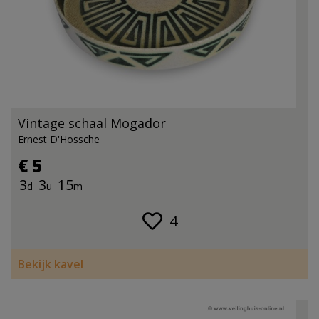
Vintage schaal Mogador
Ernest D'Hossche
€ 5
3
3
15
d
u
m
4
Bekijk kavel