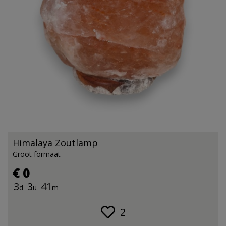
Himalaya Zoutlamp
Groot formaat
€ 0
3
3
41
d
u
m
2