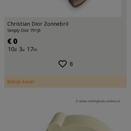
Christian Dior Zonnebril
Simply Dior 791J6
€ 0
10
3
17
d
u
m
8
Bekijk kavel