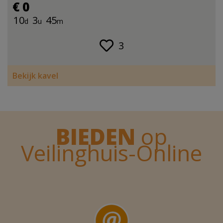
€ 0
10
3
45
d
u
m
3
Bekijk kavel
BIEDEN
op
Veilinghuis-Online