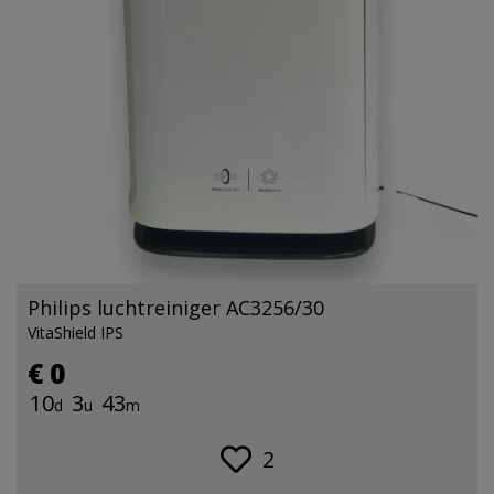
Philips luchtreiniger AC3256/30
VitaShield IPS
€ 0
10
3
43
d
u
m
2