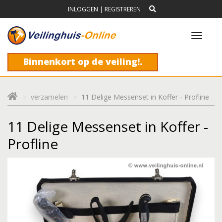
INLOGGEN
|
REGISTREREN
Toggl
navig
Binnenkort op de veiling!.
verzamelen
11 Delige Messenset in Koffer - Profline
11 Delige Messenset in Koffer -
Profline