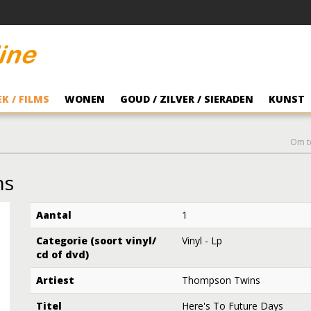
K / FILMS
WONEN
GOUD / ZILVER / SIERADEN
KUNST
Om t
ns
Aantal
1
Categorie (soort vinyl/
Vinyl - Lp
cd of dvd)
Artiest
Thompson Twins
Titel
Here's To Future Days