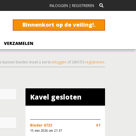
INLOGGEN
|
REGISTREREN
Binnenkort op de veiling!.
VERZAMELEN
e kunnen bieden moet u eerst
inloggen
of GRATIS
registreren
.
Kavel gesloten
Bieder 6733
€1
15 mei 2026 om 21:37