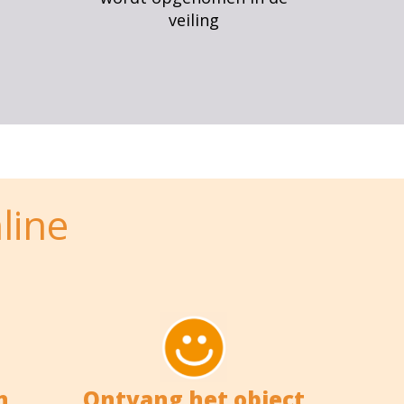
veiling
line
n
Ontvang het object