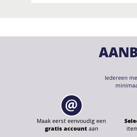
AANB
Iedereen me
minimaa
Maak eerst eenvoudig een
Sele
gratis account
aan
ite