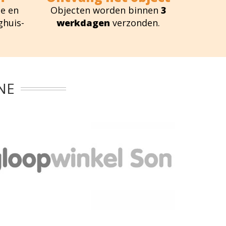
e en
Objecten worden binnen
3
ghuis-
werkdagen
verzonden.
NE