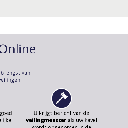
-Online
pbrengst van
eilingen
 goed
U krijgt bericht van de
lijke
veilingmeester
als uw kavel
wordt opgenomen in de