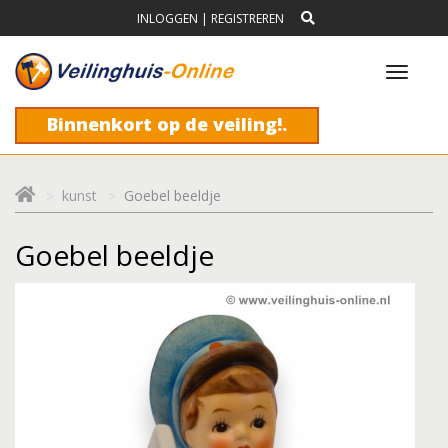
INLOGGEN
|
REGISTREREN
Toggl
navig
Binnenkort op de veiling!.
kunst
Goebel beeldje
Goebel beeldje