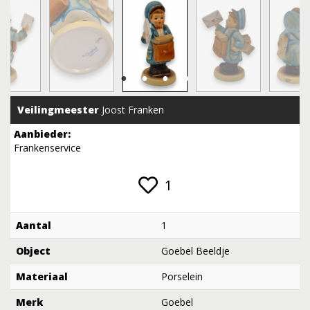
Veilingmeester
Joost Franken
Aanbieder:
Frankenservice
1
Aantal
1
Object
Goebel Beeldje
Materiaal
Porselein
Merk
Goebel