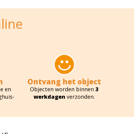
line
n
Ontvang het object
e en
Objecten worden binnen
3
ghuis-
werkdagen
verzonden.