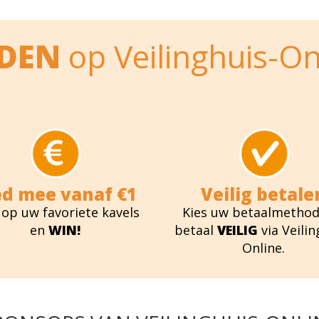
EDEN
op Veilinghuis-On
ed mee vanaf €1
Veilig betale
 op uw favoriete kavels
Kies uw betaalmethod
en
WIN!
betaal
VEILIG
via Veilin
Online.