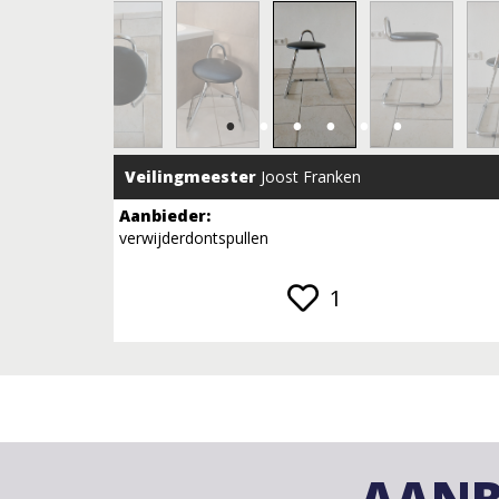
Veilingmeester
Joost Franken
Aanbieder:
verwijderdontspullen
1
AANB