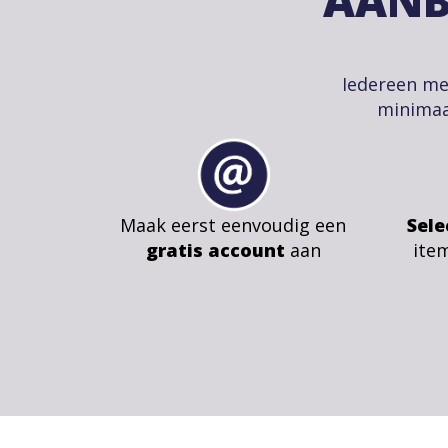
Iedereen me
minimaa
Maak eerst eenvoudig een
Sele
gratis account
aan
ite