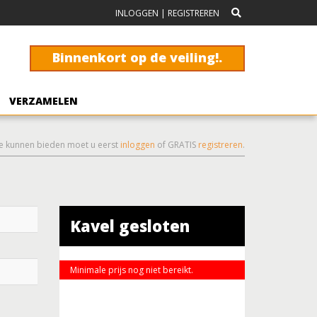
INLOGGEN
|
REGISTREREN
Binnenkort op de veiling!.
VERZAMELEN
e kunnen bieden moet u eerst
inloggen
of GRATIS
registreren
.
Kavel gesloten
Minimale prijs nog niet bereikt.