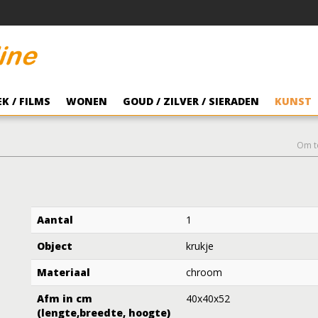
K / FILMS
WONEN
GOUD / ZILVER / SIERADEN
KUNST
Om t
Aantal
1
Object
krukje
Materiaal
chroom
Afm in cm
40x40x52
(lengte,breedte, hoogte)