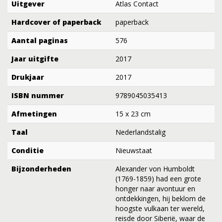
Uitgever
Atlas Contact
Hardcover of paperback
paperback
Aantal paginas
576
Jaar uitgifte
2017
Drukjaar
2017
ISBN nummer
9789045035413
Afmetingen
15 x 23 cm
Taal
Nederlandstalig
Conditie
Nieuwstaat
Bijzonderheden
Alexander von Humboldt
(1769-1859) had een grote
honger naar avontuur en
ontdekkingen, hij beklom de
hoogste vulkaan ter wereld,
reisde door Siberië, waar de