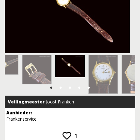
Veilingmeester
Joost Franken
Aanbieder:
Frankenservice
1