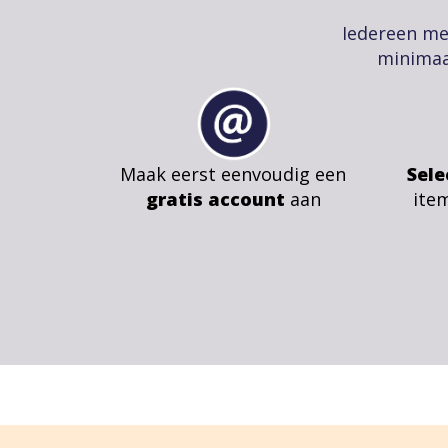
Iedereen me
minimaa
Maak eerst eenvoudig een
Sele
gratis account
aan
ite