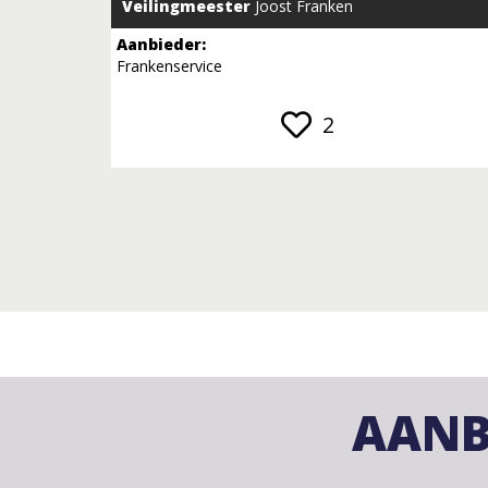
Veilingmeester
Joost Franken
Aanbieder:
Frankenservice
2
AANB