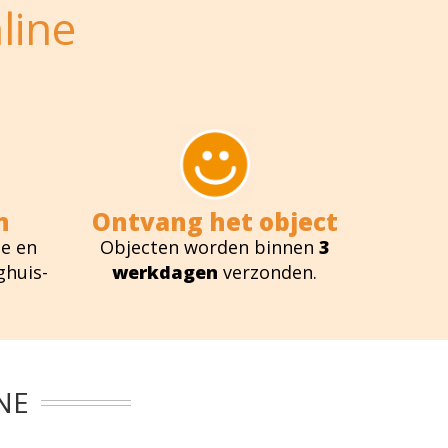
line
n
Ontvang het object
e en
Objecten worden binnen
3
ghuis-
werkdagen
verzonden.
NE