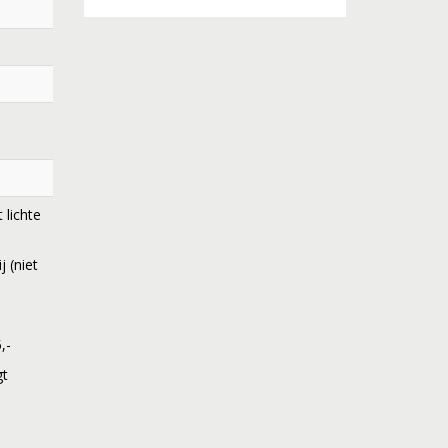
lichte
j (niet
,-
gt