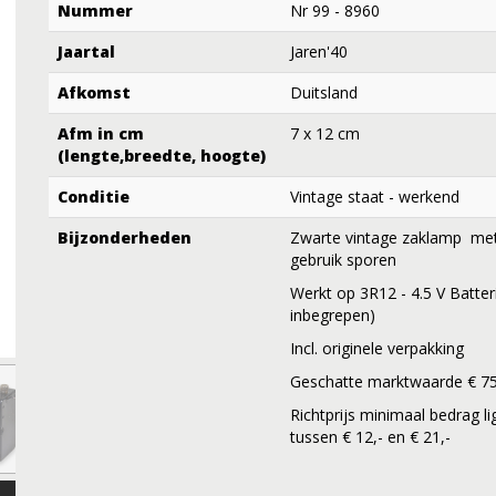
Nummer
Nr 99 - 8960
Jaartal
Jaren'40
Afkomst
Duitsland
Afm in cm
7 x 12 cm
(lengte,breedte, hoogte)
Conditie
Vintage staat - werkend
Bijzonderheden
Zwarte vintage zaklamp met 
gebruik sporen
Werkt op 3R12 - 4.5 V Batteri
inbegrepen)
Incl. originele verpakking
Geschatte marktwaarde € 75
Richtprijs minimaal bedrag li
tussen € 12,- en € 21,-