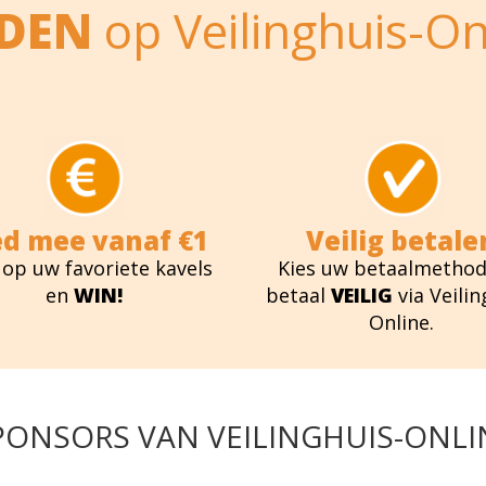
EDEN
op Veilinghuis-On
ed mee vanaf €1
Veilig betale
 op uw favoriete kavels
Kies uw betaalmethod
en
WIN!
betaal
VEILIG
via Veilin
Online.
PONSORS VAN VEILINGHUIS-ONLI