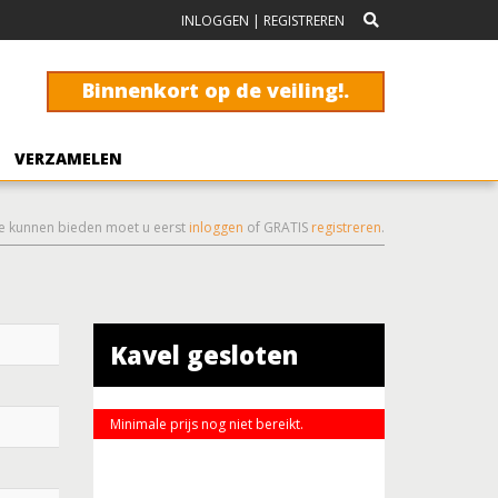
INLOGGEN
|
REGISTREREN
Binnenkort op de veiling!.
VERZAMELEN
e kunnen bieden moet u eerst
inloggen
of GRATIS
registreren
.
Kavel gesloten
Minimale prijs nog niet bereikt.