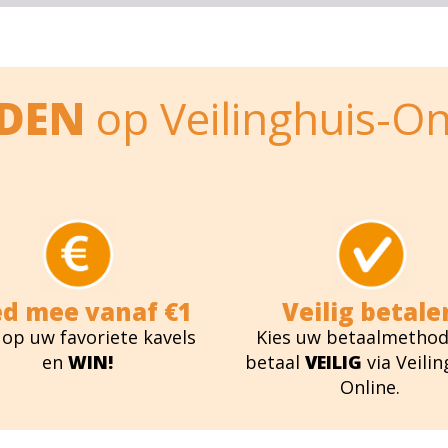
EDEN
op Veilinghuis-On
ed mee vanaf €1
Veilig betale
 op uw favoriete kavels
Kies uw betaalmethod
en
WIN!
betaal
VEILIG
via Veilin
Online.