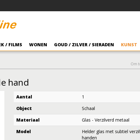
K / FILMS
WONEN
GOUD / ZILVER / SIERADEN
KUNST
Om t
de hand
Aantal
1
Object
Schaal
Materiaal
Glas - Verzilverd metaal
Model
Helder glas met subtiel verzi
handen