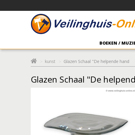
BOEKEN / MUZIE
kunst
Glazen Schaal "De helpende hand
Glazen Schaal "De helpen