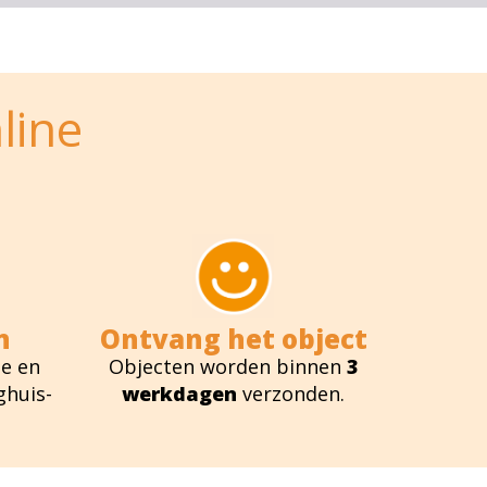
line
n
Ontvang het object
e en
Objecten worden binnen
3
ghuis-
werkdagen
verzonden.