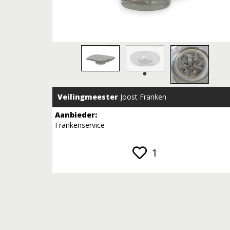
Veilingmeester
Joost Franken
Aanbieder:
Frankenservice
1