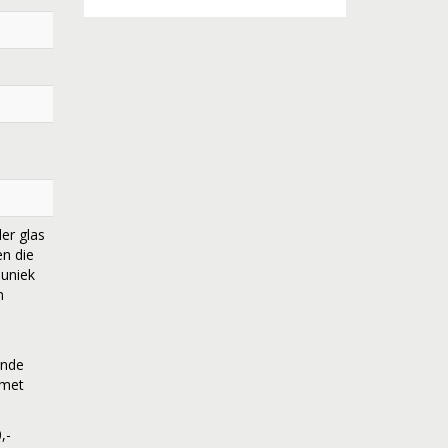
er glas
en die
 uniek
n
ende
 met
,-