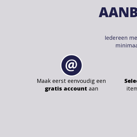
AANB
Iedereen me
minimaa
Maak eerst eenvoudig een
Sele
gratis account
aan
ite