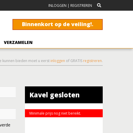
INLOGGEN
|
REGISTREREN
Binnenkort op de veiling!.
VERZAMELEN
e kunnen bieden moet u eerst
inloggen
of GRATIS
registreren
.
Kavel gesloten
Minimale prijs nog niet bereikt.
lverde