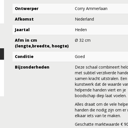
Ontwerper
Corry Ammerlaan
Afkomst
Nederland
Jaartal
Heden
Afm in cm
Ø 32 cm
(lengte,breedte, hoogte)
Conditie
Goed
Bijzonderheden
Deze schaal combineert held
met subtiel verzilverde hand
samen kracht uitstralen. Een
kunstwerk dat de waarde va
helpende handen viert en je
boodschap diep laat voelen.
Alles draait om de vele help
handen die nodig zijn om er
elkaar iets van te maken.
Geschatte marktwaarde € 90