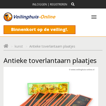
INLOGGEN
|
REGISTREREN
Toggl
navig
Binnenkort op de veiling!.
kunst
Antieke toverlantaarn plaatjes
Antieke toverlantaarn plaatjes