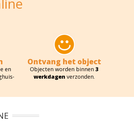
line
n
Ontvang het object
e en
Objecten worden binnen
3
ghuis-
werkdagen
verzonden.
NE