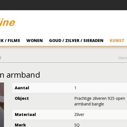
K / FILMS
WONEN
GOUD / ZILVER / SIERADEN
KUNST
d
Om t
pen armband
Aantal
1
Object
Prachtige zilveren 925 open
armband bangle
Materiaal
Zilver
Merk
SQ