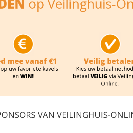
EDEN
op Veilinghuis-On
ed mee vanaf €1
Veilig betale
 op uw favoriete kavels
Kies uw betaalmethod
en
WIN!
betaal
VEILIG
via Veilin
Online.
PONSORS VAN VEILINGHUIS-ONLI