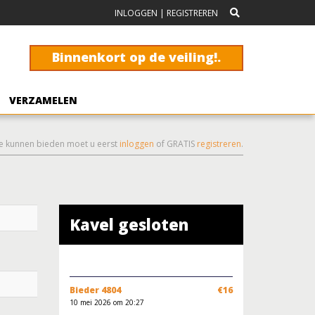
INLOGGEN
|
REGISTREREN
Binnenkort op de veiling!.
VERZAMELEN
e kunnen bieden moet u eerst
inloggen
of GRATIS
registreren
.
Kavel gesloten
Bieder 4804
€16
10 mei 2026 om 20:27