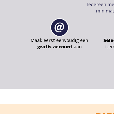
Iedereen me
minimaa
Maak eerst eenvoudig een
Sele
gratis account
aan
ite