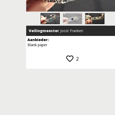
Veilingmeester
Joost Franken
Aanbieder:
Blank paper
2