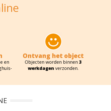
line
n
Ontvang het object
e en
Objecten worden binnen
3
ghuis-
werkdagen
verzonden.
NE