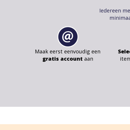
Iedereen me
minimaa
Maak eerst eenvoudig een
Sele
gratis account
aan
ite