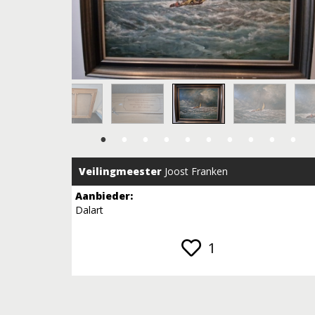
Veilingmeester
Joost Franken
Aanbieder:
Dalart
1