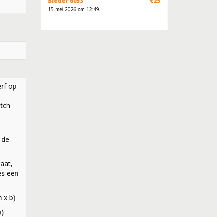
Bieder 6053
€25
15 mei 2026 om 12:49
erf op
utch
m
 de
taat,
jes een
 x b)
b)