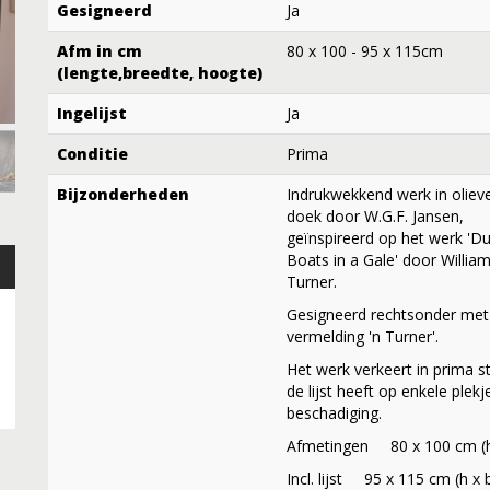
Gesigneerd
Ja
Afm in cm
80 x 100 - 95 x 115cm
(lengte,breedte, hoogte)
Ingelijst
Ja
Conditie
Prima
Bijzonderheden
Indrukwekkend werk in oliev
doek door W.G.F. Jansen,
geïnspireerd op het werk 'D
Boats in a Gale' door Willia
Turner.
Gesigneerd rechtsonder met
vermelding 'n Turner'.
Het werk verkeert in prima s
de lijst heeft op enkele plek
beschadiging.
Afmetingen 80 x 100 cm (h
Incl. lijst 95 x 115 cm (h x 