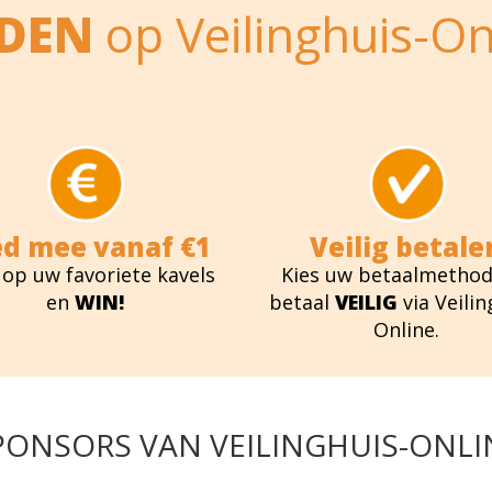
EDEN
op Veilinghuis-On
ed mee vanaf €1
Veilig betale
 op uw favoriete kavels
Kies uw betaalmethod
en
WIN!
betaal
VEILIG
via Veilin
Online.
PONSORS VAN VEILINGHUIS-ONLI