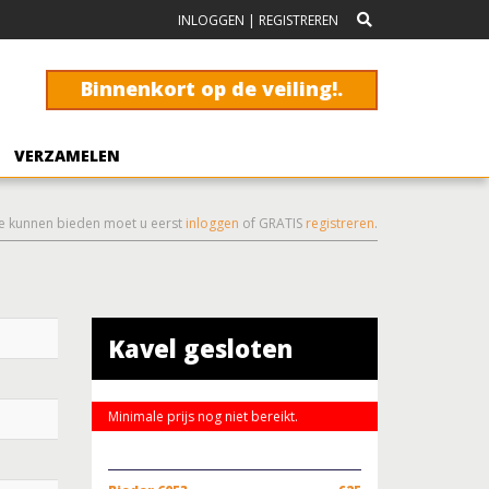
INLOGGEN
|
REGISTREREN
Binnenkort op de veiling!.
VERZAMELEN
e kunnen bieden moet u eerst
inloggen
of GRATIS
registreren
.
Kavel gesloten
Minimale prijs nog niet bereikt.