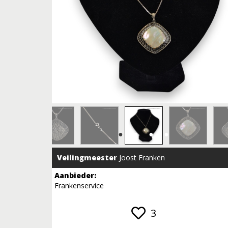
Veilingmeester
Joost Franken
Aanbieder:
Frankenservice
3