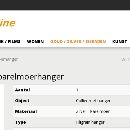
K / FILMS
WONEN
GOUD / ZILVER / SIERADEN
KUNST
moerhanger
Om t
e parelmoerhanger
Aantal
1
Object
Collier met hanger
Materiaal
Zilver - Parelmoer
Type
Filigrain hanger