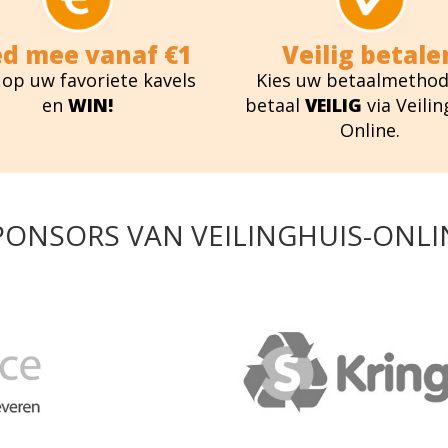
ed mee vanaf €1
Veilig betale
 op uw favoriete kavels
Kies uw betaalmethod
en
WIN!
betaal
VEILIG
via Veilin
Online.
PONSORS VAN VEILINGHUIS-ONLI