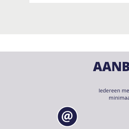
AANB
Iedereen me
minimaa