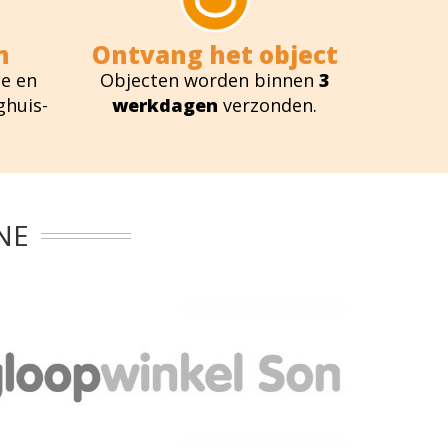
n
Ontvang het object
e en
Objecten worden binnen
3
ghuis-
werkdagen
verzonden.
NE