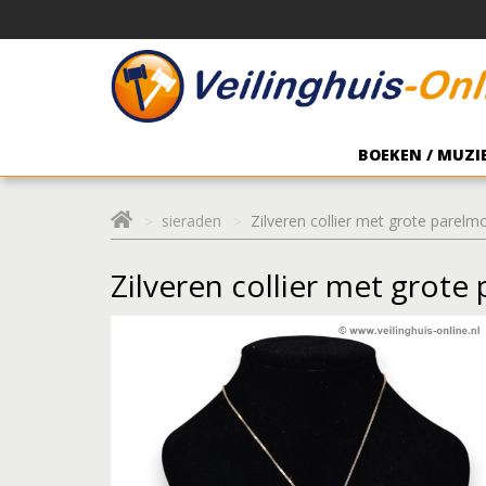
BOEKEN / MUZIE
sieraden
Zilveren collier met grote parel
Zilveren collier met grot