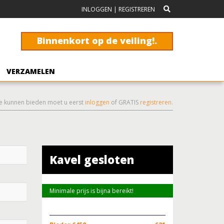
INLOGGEN
|
REGISTREREN
Binnenkort op de veiling!.
VERZAMELEN
e kunnen bieden moet u eerst
inloggen
of GRATIS
registreren
.
Kavel gesloten
Minimale prijs is bijna bereikt!