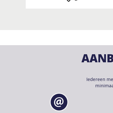
AANB
Iedereen me
minimaa