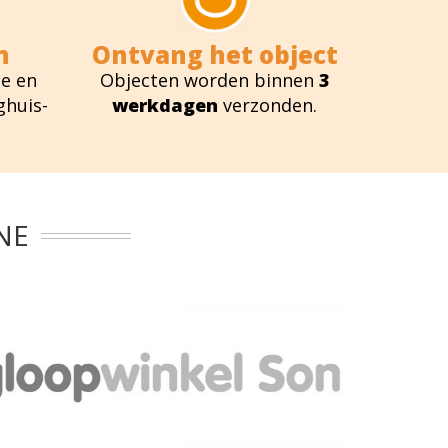
n
Ontvang het object
e en
Objecten worden binnen
3
ghuis-
werkdagen
verzonden.
NE