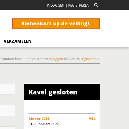
INLOGGEN
|
REGISTREREN
Binnenkort op de veiling!.
VERZAMELEN
e kunnen bieden moet u eerst
inloggen
of GRATIS
registreren
.
Kavel gesloten
Bieder 7711
€14
24 juli 2026 om 05:20