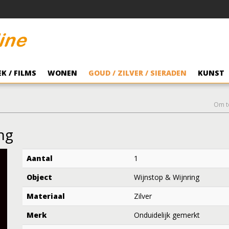
K / FILMS
WONEN
GOUD / ZILVER / SIERADEN
KUNST
Om t
ng
Aantal
1
Object
Wijnstop & Wijnring
Materiaal
Zilver
Merk
Onduidelijk gemerkt