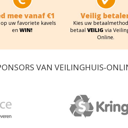
ed mee vanaf €1
Veilig betale
 op uw favoriete kavels
Kies uw betaalmethod
en
WIN!
betaal
VEILIG
via Veilin
Online.
PONSORS VAN VEILINGHUIS-ONLI