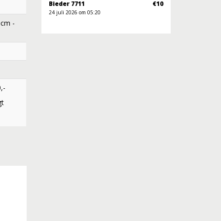
Bieder 7711
€10
24 juli 2026 om 05:20
 cm -
,-
gt