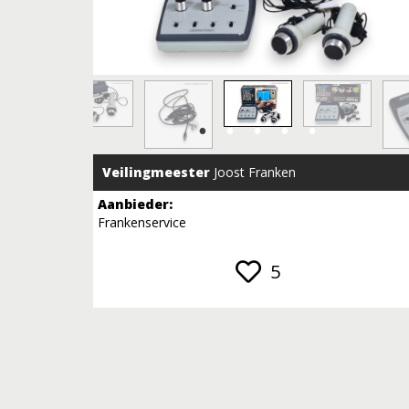
Veilingmeester
Joost Franken
Aanbieder:
Frankenservice
5