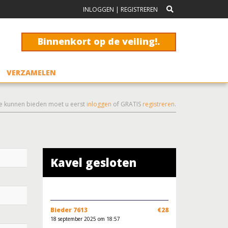
INLOGGEN
|
REGISTREREN
Binnenkort op de veiling!.
VERZAMELEN
e kunnen bieden moet u eerst
inloggen
of GRATIS
registreren
.
Kavel gesloten
Bieder 7613
€28
18 september 2025 om 18:57