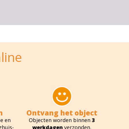
line
n
Ontvang het object
e en
Objecten worden binnen
3
ghuis-
werkdagen
verzonden.