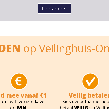
Lees meer
EDEN
op Veilinghuis-On
ed mee vanaf €1
Veilig betale
 op uw favoriete kavels
Kies uw betaalmethod
en
WIN!
betaal
VEILIG
via Veilin