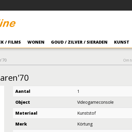
K / FILMS
WONEN
GOUD / ZILVER / SIERADEN
KUNST
n'70
Om t
aren'70
Aantal
1
Object
Videogameconsole
Materiaal
Kunststof
Merk
Körtung