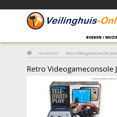
BOEKEN / MUZIE
verzamelen
Retro Videogameconsole Jare
Retro Videogameconsole J