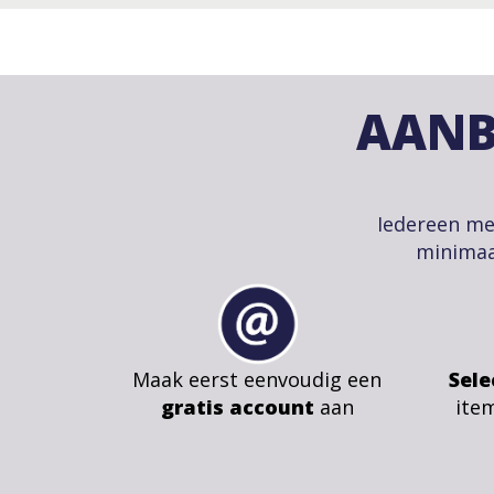
AANB
Iedereen me
minimaa
Maak eerst eenvoudig een
Sele
gratis account
aan
ite