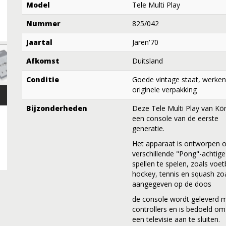
Model
Tele Multi Play
Nummer
825/042
Jaartal
Jaren'70
Afkomst
Duitsland
Conditie
Goede vintage staat, werken
originele verpakking
Bijzonderheden
Deze Tele Multi Play van Kör
een console van de eerste
generatie.
Het apparaat is ontworpen 
verschillende "Pong"-achtige
spellen te spelen, zoals voet
hockey, tennis en squash zo
aangegeven op de doos
de console wordt geleverd 
controllers en is bedoeld o
een televisie aan te sluiten.