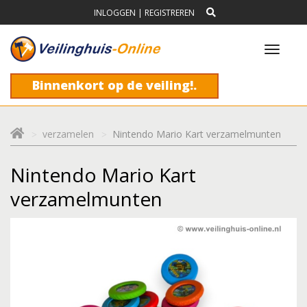
INLOGGEN
|
REGISTREREN
Toggl
navig
Binnenkort op de veiling!.
verzamelen
Nintendo Mario Kart verzamelmunten
Nintendo Mario Kart
verzamelmunten