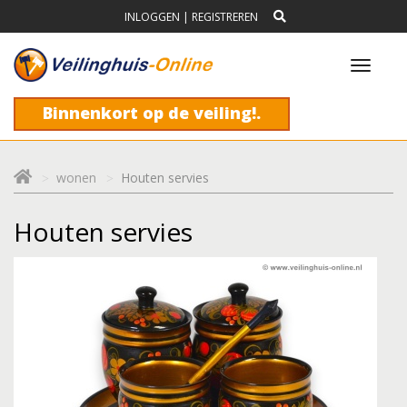
INLOGGEN
|
REGISTREREN
Toggl
navig
Binnenkort op de veiling!.
wonen
Houten servies
Houten servies