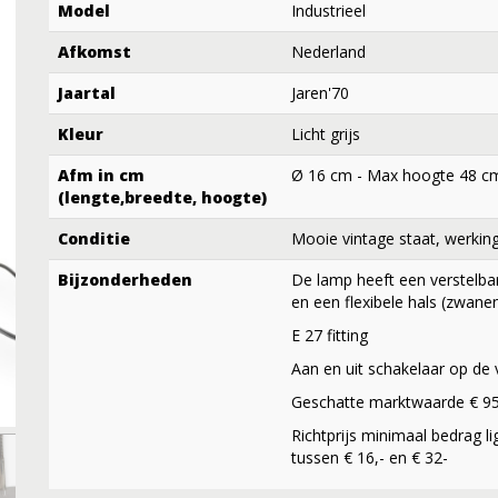
Model
Industrieel
Afkomst
Nederland
Jaartal
Jaren'70
Kleur
Licht grijs
Afm in cm
Ø 16 cm - Max hoogte 48 c
(lengte,breedte, hoogte)
Conditie
Mooie vintage staat, werkin
Bijzonderheden
De lamp heeft een verstelba
en een flexibele hals (zwane
E 27 fitting
Aan en uit schakelaar op de 
Geschatte marktwaarde € 95
Richtprijs minimaal bedrag li
tussen € 16,- en € 32-