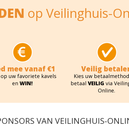
EDEN
op Veilinghuis-On
ed mee vanaf €1
Veilig betale
 op uw favoriete kavels
Kies uw betaalmethod
en
WIN!
betaal
VEILIG
via Veilin
Online.
PONSORS VAN VEILINGHUIS-ONLI