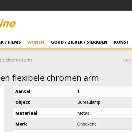
K / FILMS
WONEN
GOUD / ZILVER / SIERADEN
KUNST
bele chromen arm
Om t
en flexibele chromen arm
Aantal
1
Object
Bureaulamp
Materiaal
Metaal
Merk
Onbekend