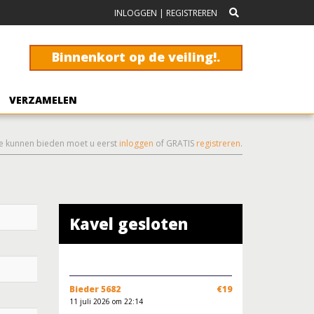
INLOGGEN
|
REGISTREREN
Binnenkort op de veiling!.
VERZAMELEN
e kunnen bieden moet u eerst
inloggen
of GRATIS
registreren
.
Kavel gesloten
Bieder 5682
€19
11 juli 2026 om 22:14