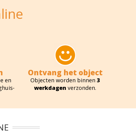
line
n
Ontvang het object
e en
Objecten worden binnen
3
ghuis-
werkdagen
verzonden.
NE