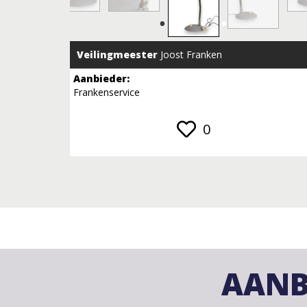
Veilingmeester
Joost Franken
Aanbieder:
Frankenservice
0
AANB