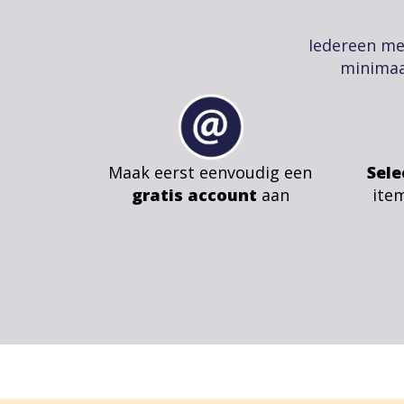
Iedereen me
minimaa
Maak eerst eenvoudig een
Sele
gratis account
aan
ite