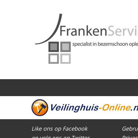
Like ons op Facebook
Gebru
en volg ons op Twitter
Privac