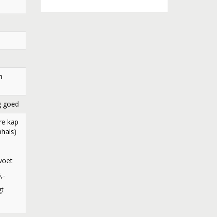
m
g goed
re kap
nhals)
voet
,-
gt